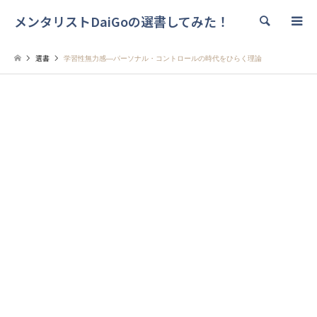
メンタリストDaiGoの選書してみた！
検索
選書
学習性無力感―パーソナル・コントロールの時代をひらく理論