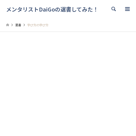
メンタリストDaiGoの選書してみた！
検索
選書
学び方の学び方