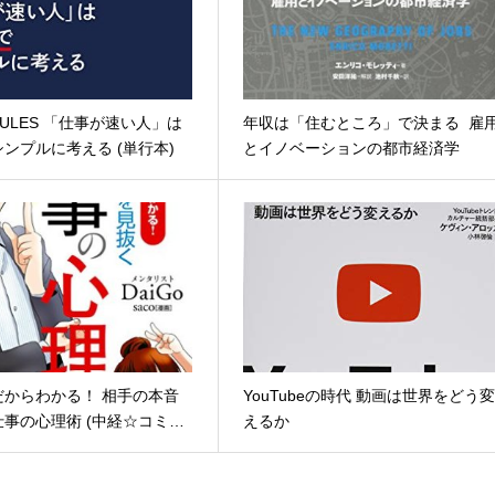
 RULES 「仕事が速い人」は
年収は「住むところ」で決まる 雇
ンプルに考える (単行本)
とイノベーションの都市経済学
だからわかる！ 相手の本音
YouTubeの時代 動画は世界をどう
事の心理術 (中経☆コミ…
えるか