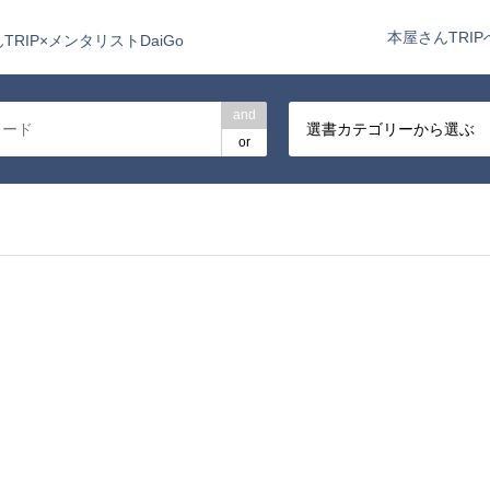
本屋さんTRIP
TRIP×メンタリストDaiGo
and
選書カテゴリーから選ぶ
or