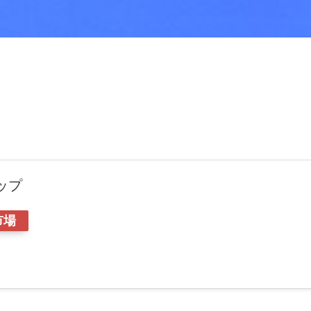
ップ
市場