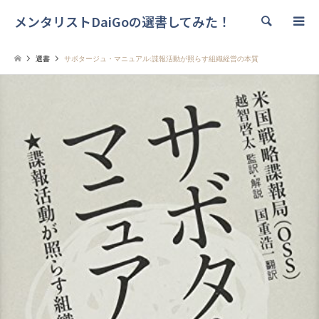
メンタリストDaiGoの選書してみた！
検索
選書
サボタージュ・マニュアル:諜報活動が照らす組織経営の本質