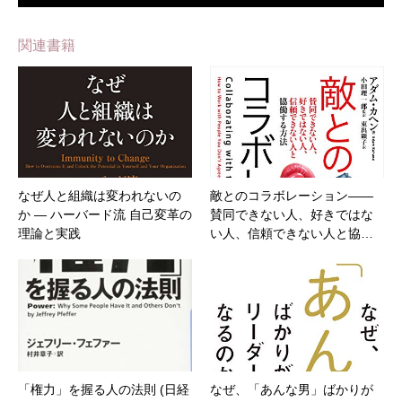
関連書籍
なぜ人と組織は変われないの
敵とのコラボレーション――
か ― ハーバード流 自己変革の
賛同できない人、好きではな
理論と実践
い人、信頼できない人と協…
「権力」を握る人の法則 (日経
なぜ、「あんな男」ばかりが