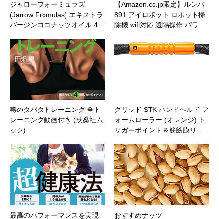
ジャローフォーミュラズ
【Amazon.co.jp限定】ルンバ
(Jarrow Fromulas) エキストラ
891 アイロボット ロボット掃
バージンココナッツオイル 4…
除機 wifi対応 遠隔操作 パワ…
噂のタバタトレーニング 全ト
グリッド STK ハンドヘルド フ
レーニング動画付き (扶桑社ム
ォームローラー (オレンジ) ト
ック)
リガーポイント＆筋筋膜リ…
最高のパフォーマンスを実現
おすすめナッツ