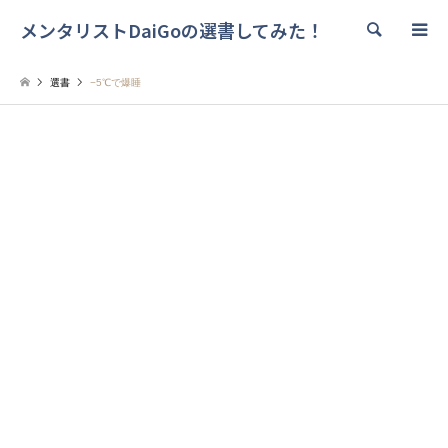
メンタリストDaiGoの選書してみた！
検索
選書
−5℃で爆睡