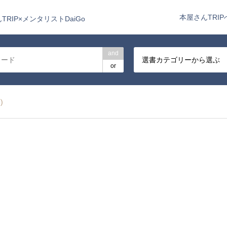
本屋さんTRIP
TRIP×メンタリストDaiGo
and
選書カテゴリーから選ぶ
or
)