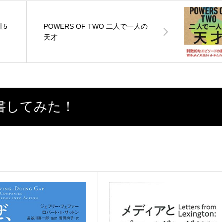
性5
POWERS OF TWO 二人で一人の
天才
書してみた！