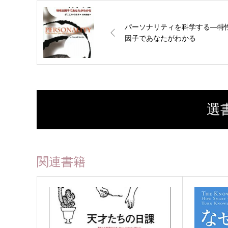
パーソナリティを科学する―特
因子であなたがわかる
選
関連書籍