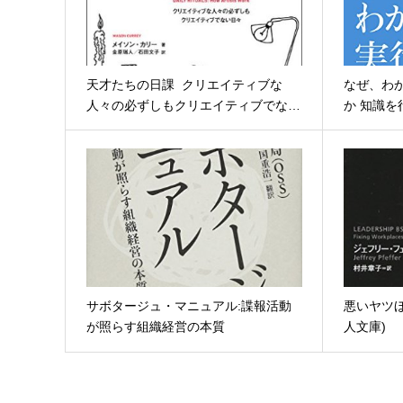
天才たちの日課 クリエイティブな
なぜ、わ
人々の必ずしもクリエイティブでな…
か 知識
サボタージュ・マニュアル:諜報活動
悪いヤツほ
が照らす組織経営の本質
人文庫)